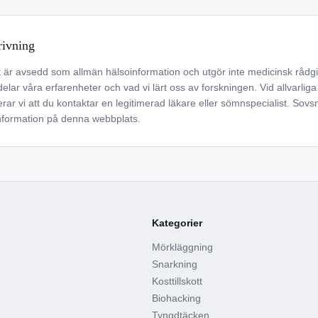
rivning
är avsedd som allmän hälsoinformation och utgör inte medicinsk rådgivn
lar våra erfarenheter och vad vi lärt oss av forskningen. Vid allvarliga 
vi att du kontaktar en legitimerad läkare eller sömnspecialist. Sovsm
information på denna webbplats.
Kategorier
Mörkläggning
Snarkning
Kosttillskott
Biohacking
Tyngdtäcken