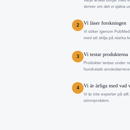
Varje artikel börjar med 
skriver om det vi själva 
Vi läser forskningen
2
Vi söker igenom PubMed,
med att skilja på starka b
Vi testar produkterna
3
Produkter testas under r
hundratals användarrecens
Vi är ärliga med vad v
4
Vi är inte experter på all
sömnproblem.