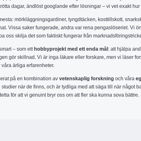
rötta dagar, ändlöst googlande efter lösningar – vi vet exakt hur
 mesta: mörkläggningsgardiner, tyngdtäcken, kosttillskott, snarks
nnat. Vissa saker fungerade, andra var rena pengaslöseriet. Vi ön
pa oss skilja det som faktiskt fungerar från marknadsföringstrick
vsmart – som ett
hobbyprojekt med ett enda mål
: att hjälpa 
igen gör skillnad. Vi är inga läkare eller forskare, men vi läser f
 våra ärliga erfarenheter.
aserat på en kombination av
vetenskaplig forskning
och våra
eg
ll studier när de finns, och är tydliga med att säga till när något
etta för att vi genuint bryr oss om att fler ska kunna sova bättre.