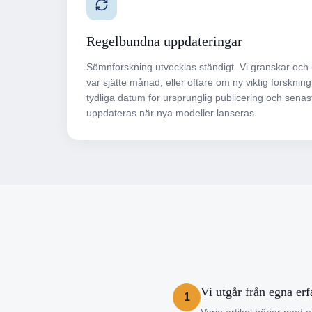
Regelbundna uppdateringar
Sömnforskning utvecklas ständigt. Vi granskar och u
var sjätte månad, eller oftare om ny viktig forskning
tydliga datum för ursprunglig publicering och senas
uppdateras när nya modeller lanseras.
Vi utgår från egna erf
1