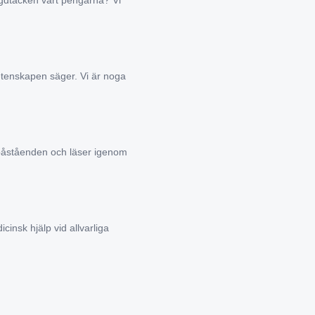
yngdtäcken värt pengarna? Vi
tenskapen säger. Vi är noga
s påståenden och läser igenom
cinsk hjälp vid allvarliga