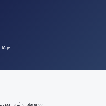
t läge.
t av sömnsvårigheter under