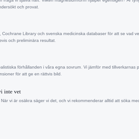
en fråga vi själva haft: Vilken magnesiumform hjälper egentligen? Är t
undersökt och provat.
 Cochrane Library och svenska medicinska databaser för att se vad ve
evis och preliminära resultat.
ealistiska förhållanden i våra egna sovrum. Vi jämför med tillverkarna
ioner för att ge en rättvis bild.
i inte vet
t. När vi är osäkra säger vi det, och vi rekommenderar alltid att söka medi