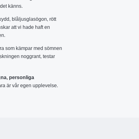
 det känns.
kydd, blåljusglasögon, rött
skar att vi hade haft en
en.
andra som kämpar med sömnen
orskningen noggrant, testar
na, personliga
 bara är vår egen upplevelse.