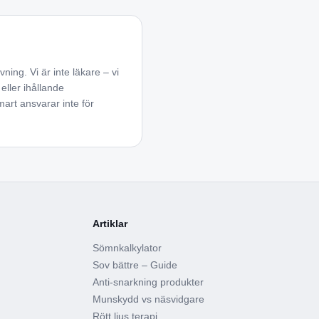
ing. Vi är inte läkare – vi
eller ihållande
art ansvarar inte för
Artiklar
Sömnkalkylator
Sov bättre – Guide
Anti-snarkning produkter
Munskydd vs näsvidgare
Rött ljus terapi