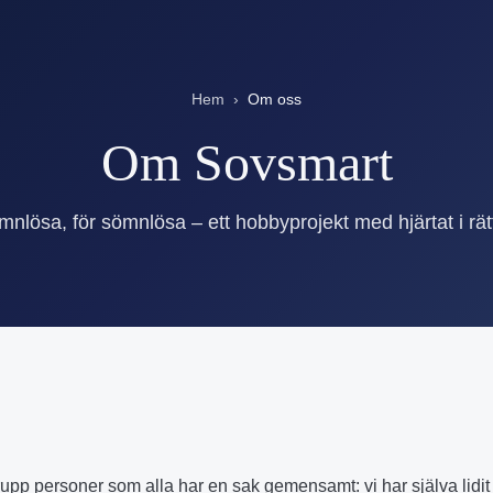
Hem
›
Om oss
Om Sovsmart
nlösa, för sömnlösa – ett hobbyprojekt med hjärtat i rät
rupp personer som alla har en sak gemensamt: vi har själva lidi